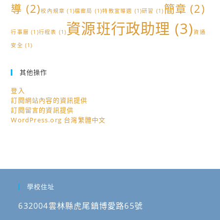
導
(2)
簡章
(2)
校內規章
(1)
檔案局
(1)
特教宣導週
(1)
研習
(1)
資源班行政助理
(3)
行事曆
(1)
行程表
(1)
資通
安全
(1)
其他操作
登入
訂閱網站內容的資訊提供
訂閱留言的資訊提供
WordPress.org 台灣繁體中文
學校住址
632004雲林縣虎尾鎮博愛路65號