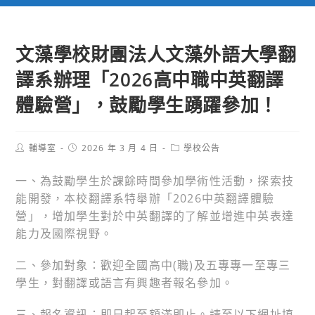
文藻學校財團法人文藻外語大學翻
譯系辦理「2026高中職中英翻譯
體驗營」，鼓勵學生踴躍參加！
Post
Post
Post
輔導室
2026 年 3 月 4 日
學校公告
author:
published:
category:
一、為鼓勵學生於課餘時間參加學術性活動，探索技
能開發，本校翻譯系特舉辦「2026中英翻譯體驗
營」，增加學生對於中英翻譯的了解並增進中英表達
能力及國際視野。
二、參加對象：歡迎全國高中(職)及五專專一至專三
學生，對翻譯或語言有興趣者報名參加。
三、報名資訊：即日起至額滿即止。請至以下網址填