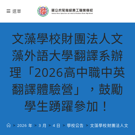
跳
轉
選單
至
主
要
文藻學校財團法人文
內
容
藻外語大學翻譯系辦
理「2026高中職中英
翻譯體驗營」，鼓勵
學生踴躍參加！
>
2026 年
>
3 月
>
4 日
>
學校公告
>
文藻學校財團法人文藻