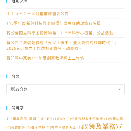
近期文章
１１５－１－８月重補修重要公告
115學年度新興科技教育聯盟計畫專任助理錄取名單
轉公告國立科學工藝博物館「115年科學小樹苗」公益活動
轉公告台灣展翅協會「兒少上線中，登入我們的社群時代！」
2026兒少培力工作坊相關資訊，請查照。
轉知臺中家商115年度創新教學線上工作坊
分類
分
選取分類
類
關鍵字
114學年度第1學期
(1)
CRPD
(1)
FAQ
(1)
代收代辦收支情形表
(1)
公務信箱
政策及業務宣
(1)
城鎮韌性
(1)
安全管理
(1)
審查合格者名單
(1)