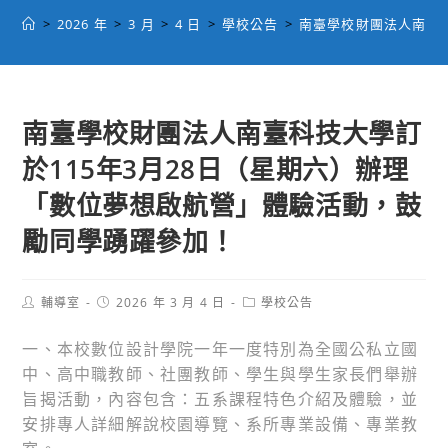
>
2026 年
>
3 月
>
4 日
>
學校公告
>
南臺學校財團法人南臺科
南臺學校財團法人南臺科技大學訂
於115年3月28日（星期六）辦理
「數位夢想啟航營」體驗活動，鼓
勵同學踴躍參加！
Post
Post
Post
輔導室
2026 年 3 月 4 日
學校公告
author:
published:
category:
一、本校數位設計學院一年一度特別為全國公私立國
中、高中職教師、社團教師、學生與學生家長們舉辦
旨揭活動，內容包含：五系課程特色介紹及體驗，並
安排專人詳細解說校園導覽、系所專業設備、專業教