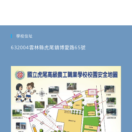
學校住址
632004雲林縣虎尾鎮博愛路65號