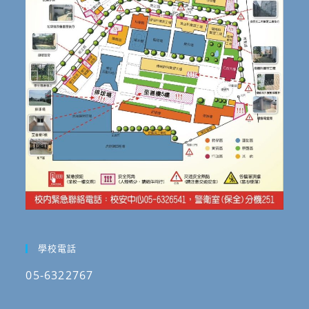
學校電話
05-6322767