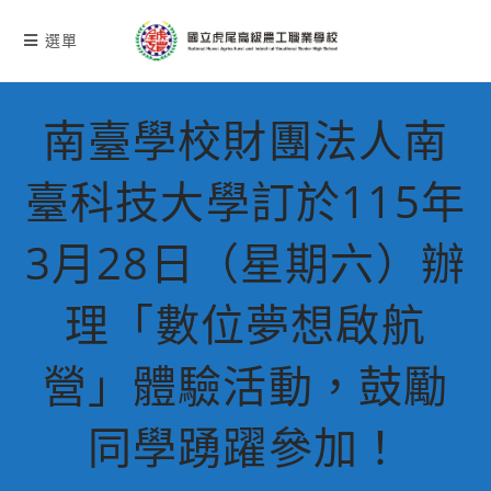
跳
轉
選單
至
主
要
南臺學校財團法人南
內
容
臺科技大學訂於115年
3月28日（星期六）辦
理「數位夢想啟航
營」體驗活動，鼓勵
同學踴躍參加！