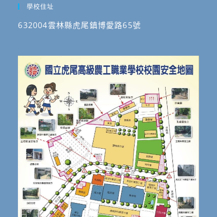
學校住址
632004雲林縣虎尾鎮博愛路65號