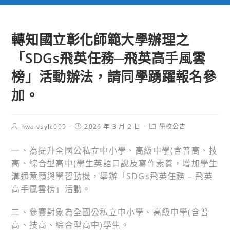
轉知國立彰化師範大學辦理之
「SDGs飛英任務─飛英高手風雲
榜」活動辦法，請同學踴躍報名參
加。
Post
Post
Post
hwaivsylc009
2026 年 3 月 2 日
學校公告
author:
published:
category:
一、為提升全國公私立中小學、高級中學(含普高、技
高、綜合型高中)學生英語口說及寫作素養，增加學生
溝通意願與學習動機，舉辦「SDGs飛英任務 – 飛英
高手風雲榜」活動。
二、參賽對象為全國公私立中小學、高級中學(含普
高、技高、綜合型高中)學生。