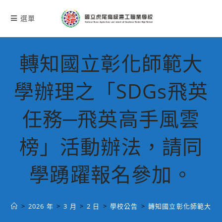
跳
轉
選單
至
主
要
轉知國立彰化師範大
內
容
學辦理之「SDGs飛英
任務─飛英高手風雲
榜」活動辦法，請同
學踴躍報名參加。
>
2026 年
>
3 月
>
2 日
>
學校公告
>
轉知國立彰化師範大學