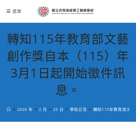
跳
轉
選單
至
主
要
轉知115年教育部文藝
內
容
創作獎自本（115）年
3月1日起開始徵件訊
息。
>
2026 年
>
2 月
>
25 日
>
學校公告
>
轉知115年教育部文藝