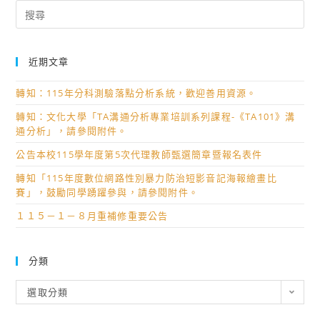
Search
for:
近期文章
轉知：115年分科測驗落點分析系統，歡迎善用資源。
轉知：文化大學「TA溝通分析專業培訓系列課程-《TA101》溝
通分析」，請參閱附件。
公告本校115學年度第5次代理教師甄選簡章暨報名表件
轉知「115年度數位網路性別暴力防治短影音記海報繪畫比
賽」，鼓勵同學踴躍參與，請參閱附件。
１１５－１－８月重補修重要公告
分類
分
選取分類
類