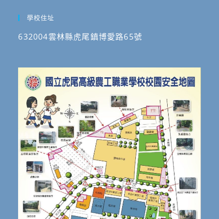
學校住址
632004雲林縣虎尾鎮博愛路65號