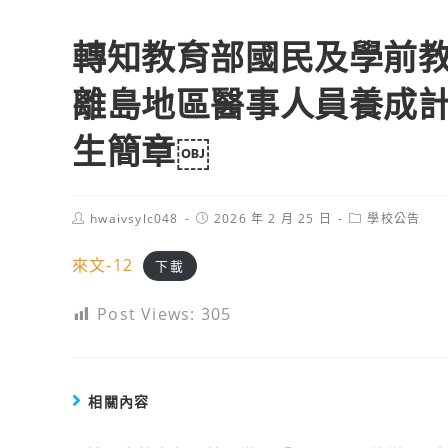
轉知教育部國民及學前教
離島地區醫事人員養成
生簡章￼
Post
Post
Post
hwaivsylc048
2026 年 2 月 25 日
學校公告
author:
published:
category:
來文-12
下載
Post Views:
305
相關內容