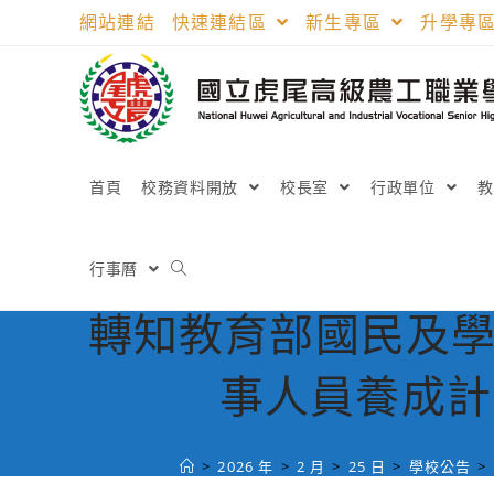
跳
網站連結
快速連結區
新生專區
升學專
轉
至
主
要
內
容
首頁
校務資料開放
校長室
行政單位
行事曆
轉知教育部國民及學
事人員養成計
>
2026 年
>
2 月
>
25 日
>
學校公告
>