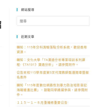
網站搜尋
Search
招
for:
近期文章
轉知：115年分科測驗落點分析系統，歡迎善用
資源。
轉知：文化大學「TA溝通分析專業培訓系列課
程-《TA101》溝通分析」，請參閱附件。
公告本校115學年度第5次代理教師甄選簡章暨報
名表件
轉知「115年度數位網路性別暴力防治短影音記
海報繪畫比賽」，鼓勵同學踴躍參與，請參閱附
件。
１１５－１－８月重補修重要公告