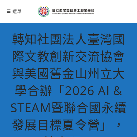
跳
轉
選單
至
主
要
轉知社團法人臺灣國
內
容
際文教創新交流協會
與美國舊金山州立大
學合辦「2026 AI &
STEAM暨聯合國永續
發展目標夏令營」，