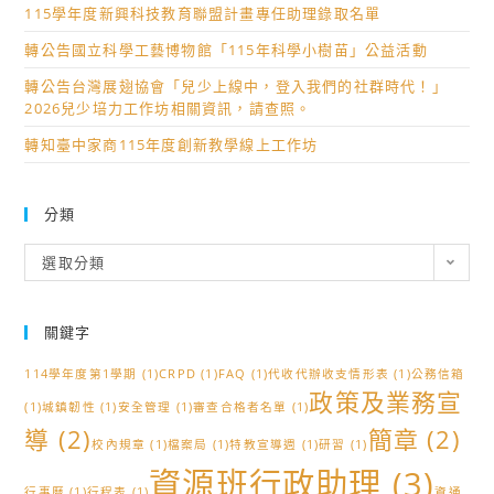
115學年度新興科技教育聯盟計畫專任助理錄取名單
轉公告國立科學工藝博物館「115年科學小樹苗」公益活動
轉公告台灣展翅協會「兒少上線中，登入我們的社群時代！」
2026兒少培力工作坊相關資訊，請查照。
轉知臺中家商115年度創新教學線上工作坊
分類
分
選取分類
類
關鍵字
114學年度第1學期
(1)
CRPD
(1)
FAQ
(1)
代收代辦收支情形表
(1)
公務信箱
政策及業務宣
(1)
城鎮韌性
(1)
安全管理
(1)
審查合格者名單
(1)
導
(2)
簡章
(2)
校內規章
(1)
檔案局
(1)
特教宣導週
(1)
研習
(1)
資源班行政助理
(3)
行事曆
(1)
行程表
(1)
資通