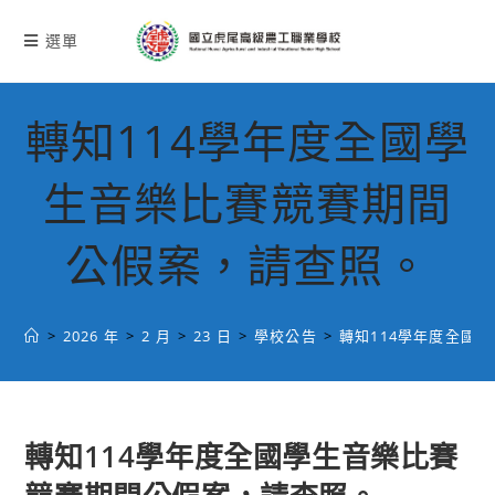
跳
轉
選單
至
主
要
轉知114學年度全國學
內
容
生音樂比賽競賽期間
公假案，請查照。
>
2026 年
>
2 月
>
23 日
>
學校公告
>
轉知114學年度全國
轉知114學年度全國學生音樂比賽