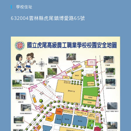
學校住址
632004雲林縣虎尾鎮博愛路65號