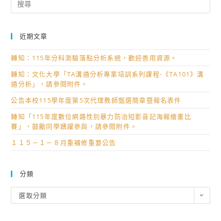
for:
近期文章
轉知：115年分科測驗落點分析系統，歡迎善用資源。
轉知：文化大學「TA溝通分析專業培訓系列課程-《TA101》溝
通分析」，請參閱附件。
公告本校115學年度第5次代理教師甄選簡章暨報名表件
轉知「115年度數位網路性別暴力防治短影音記海報繪畫比
賽」，鼓勵同學踴躍參與，請參閱附件。
１１５－１－８月重補修重要公告
分類
分
選取分類
類