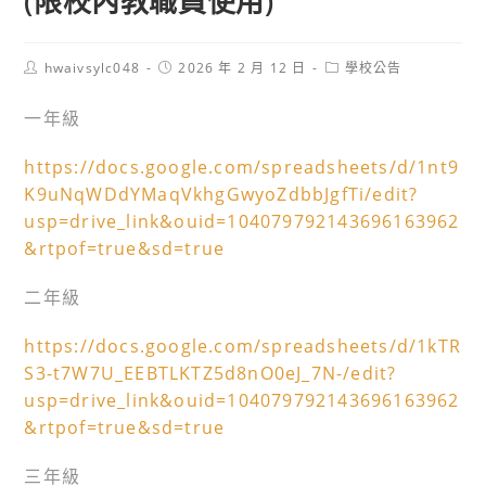
(限校內教職員使用)
Post
Post
Post
hwaivsylc048
2026 年 2 月 12 日
學校公告
author:
published:
category:
一年級
https://docs.google.com/spreadsheets/d/1nt9
K9uNqWDdYMaqVkhgGwyoZdbbJgfTi/edit?
usp=drive_link&ouid=104079792143696163962
&rtpof=true&sd=true
二年級
https://docs.google.com/spreadsheets/d/1kTR
S3-t7W7U_EEBTLKTZ5d8nO0eJ_7N-/edit?
usp=drive_link&ouid=104079792143696163962
&rtpof=true&sd=true
三年級