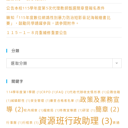
公告本校115學年度第5次代理教師甄選簡章暨報名表件
轉知「115年度數位網路性別暴力防治短影音記海報繪畫比
賽」，鼓勵同學踴躍參與，請參閱附件。
１１５－１－８月重補修重要公告
分類
分
選取分類
類
關鍵字
114學年度第1學期
(1)
CRPD
(1)
FAQ
(1)
代收代辦收支情形表
(1)
公務信箱
政策及業務宣
(1)
城鎮韌性
(1)
安全管理
(1)
審查合格者名單
(1)
導
(2)
簡章
(2)
校內規章
(1)
檔案局
(1)
特教宣導週
(1)
研習
(1)
資源班行政助理
(3)
行事曆
(1)
行程表
(1)
資通