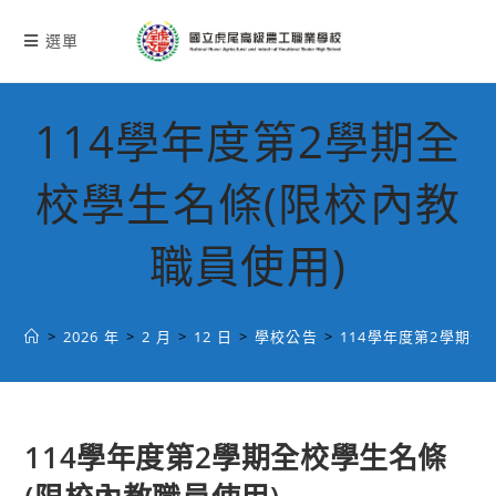
跳
轉
選單
至
主
要
114學年度第2學期全
內
容
校學生名條(限校內教
職員使用)
>
2026 年
>
2 月
>
12 日
>
學校公告
>
114學年度第2學期全
114學年度第2學期全校學生名條