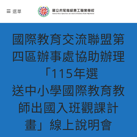
跳
轉
選單
至
主
要
國際教育交流聯盟第
內
容
四區辦事處協助辦理
「115年選
送中小學國際教育教
師出國入班觀課計
畫」線上說明會