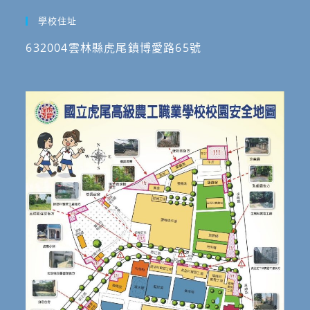
學校住址
632004雲林縣虎尾鎮博愛路65號