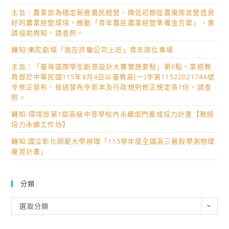
主旨：農業部為穩定新進農民經營、降低初期從農風險並營造良
好的農業經營環境，推動「青年農民農業經營準備金方案」，惠
請協助周知，請查照。
轉知:果陀劇場「我在詐騙公司上班」青年席位專場
主旨：「臺灣國際學生創意設計大賽實施要點」第6點，業經教
育部於中華民國115年8月4日以臺教高(一)字第1152202174A號
令修正發布，檢送發布令影本及行政規則修正規定各1份，請查
照。
轉知-環境部第1屆高級中等學校內永續部門養成培力計畫【教師
培力永續工作坊】
轉知:國立彰化師範大學辦理「115學年度全國高三暑假學測物理
複習計畫」
分類
分
選取分類
類