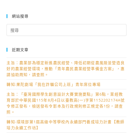
網站搜尋
Search
for:
近期文章
主旨：農業部為穩定新進農民經營、降低初期從農風險並營造良
好的農業經營環境，推動「青年農民農業經營準備金方案」，惠
請協助周知，請查照。
轉知:果陀劇場「我在詐騙公司上班」青年席位專場
主旨：「臺灣國際學生創意設計大賽實施要點」第6點，業經教
育部於中華民國115年8月4日以臺教高(一)字第1152202174A號
令修正發布，檢送發布令影本及行政規則修正規定各1份，請查
照。
轉知-環境部第1屆高級中等學校內永續部門養成培力計畫【教師
培力永續工作坊】