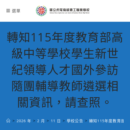
跳
轉
選單
至
主
要
轉知115年度教育部高
內
容
級中等學校學生新世
紀領導人才國外參訪
隨團輔導教師遴選相
關資訊，請查照。
>
2026 年
>
2 月
>
11 日
>
學校公告
>
轉知115年度教育部