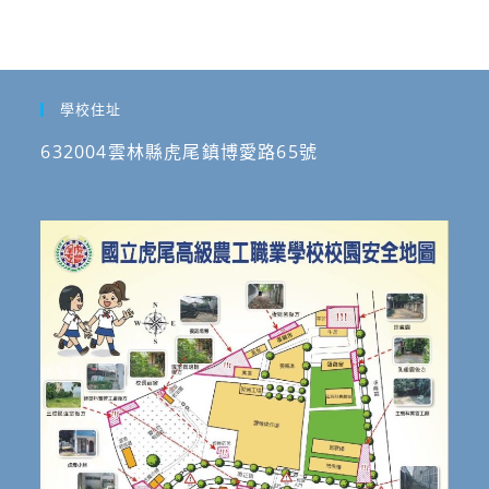
學校住址
632004雲林縣虎尾鎮博愛路65號