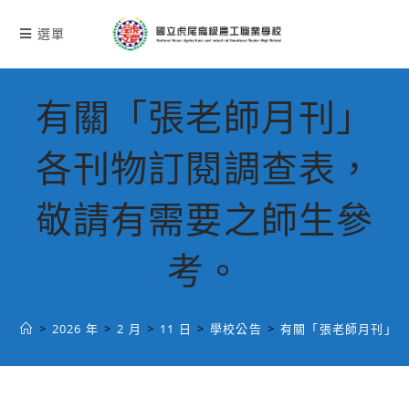
跳
轉
選單
至
主
要
有關「張老師月刊」
內
容
各刊物訂閱調查表，
敬請有需要之師生參
考。
>
2026 年
>
2 月
>
11 日
>
學校公告
>
有關「張老師月刊」