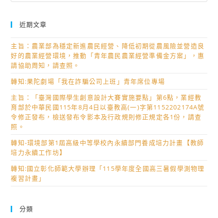
近期文章
主旨：農業部為穩定新進農民經營、降低初期從農風險並營造良
好的農業經營環境，推動「青年農民農業經營準備金方案」，惠
請協助周知，請查照。
轉知:果陀劇場「我在詐騙公司上班」青年席位專場
主旨：「臺灣國際學生創意設計大賽實施要點」第6點，業經教
育部於中華民國115年8月4日以臺教高(一)字第1152202174A號
令修正發布，檢送發布令影本及行政規則修正規定各1份，請查
照。
轉知-環境部第1屆高級中等學校內永續部門養成培力計畫【教師
培力永續工作坊】
轉知:國立彰化師範大學辦理「115學年度全國高三暑假學測物理
複習計畫」
分類