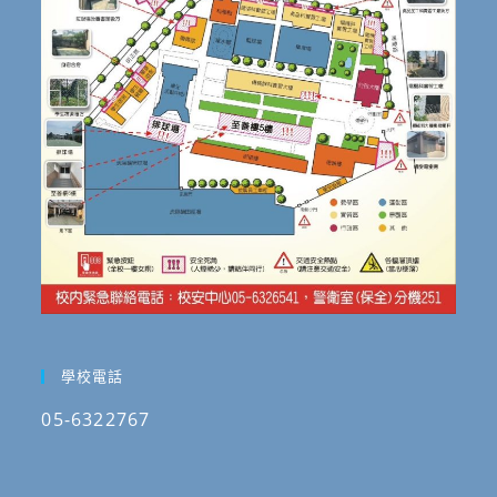
學校電話
05-6322767