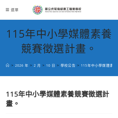
跳
轉
選單
至
主
要
115年中小學媒體素養
內
容
競賽徵選計畫。
>
2026 年
>
2 月
>
10 日
>
學校公告
>
115年中小學媒體素
115年中小學媒體素養競賽徵選計
畫。