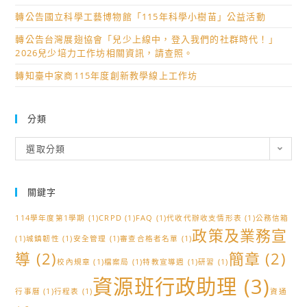
轉公告國立科學工藝博物館「115年科學小樹苗」公益活動
轉公告台灣展翅協會「兒少上線中，登入我們的社群時代！」
2026兒少培力工作坊相關資訊，請查照。
轉知臺中家商115年度創新教學線上工作坊
分類
分
選取分類
類
關鍵字
114學年度第1學期
(1)
CRPD
(1)
FAQ
(1)
代收代辦收支情形表
(1)
公務信箱
政策及業務宣
(1)
城鎮韌性
(1)
安全管理
(1)
審查合格者名單
(1)
導
(2)
簡章
(2)
校內規章
(1)
檔案局
(1)
特教宣導週
(1)
研習
(1)
資源班行政助理
(3)
行事曆
(1)
行程表
(1)
資通