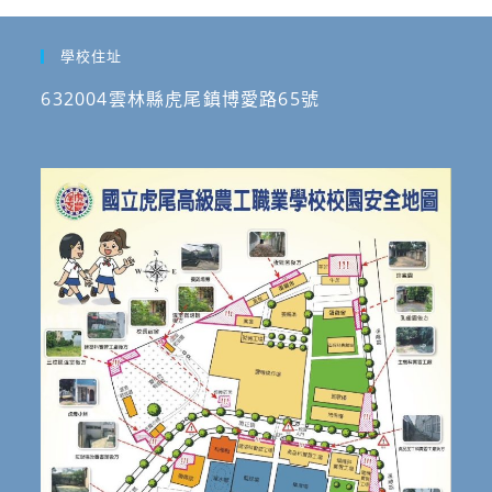
學校住址
632004雲林縣虎尾鎮博愛路65號