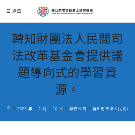
跳
轉
選單
至
主
要
轉知財團法人民間司
內
容
法改革基金會提供議
題導向式的學習資
源。
>
2026 年
>
2 月
>
10 日
>
學校公告
>
轉知財團法人民間司