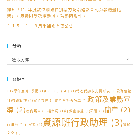
轉知「115年度數位網路性別暴力防治短影音記海報繪畫比
賽」，鼓勵同學踴躍參與，請參閱附件。
１１５－１－８月重補修重要公告
分類
分
選取分類
類
關鍵字
114學年度第1學期
(1)
CRPD
(1)
FAQ
(1)
代收代辦收支情形表
(1)
公務信箱
政策及業務宣
(1)
城鎮韌性
(1)
安全管理
(1)
審查合格者名單
(1)
導
(2)
簡章
(2)
校內規章
(1)
檔案局
(1)
特教宣導週
(1)
研習
(1)
資源班行政助理
(3)
行事曆
(1)
行程表
(1)
資通
安全
(1)