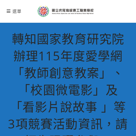
跳
轉
選單
至
主
要
轉知國家教育研究院
內
容
辦理115年度愛學網
「教師創意教案」、
「校園微電影」及
「看影片說故事 」等
3項競賽活動資訊，請