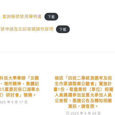
）查詢帳號使用聲明書
下載
帳號申請及忘記密碼操作說明
下載
科技大學舉辦「災難
檢送「四技二專統測選考及招
‧場所精神‧集體記
生作業調整案公聽會」實施計
025重要民俗口湖牽水
畫1份，敬邀貴校（單位）相關
狀）研討會」徵稿。
人員踴躍參加並惠允參加人員
公差假，惠請公告及轉知相關
025 年 6 月 17 日
資訊，請查照。
2025 年 9 月 24 日