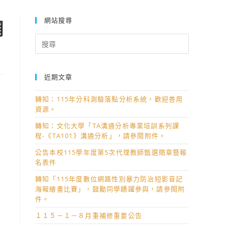
網站搜尋
網
Search
for:
近期文章
轉知：115年分科測驗落點分析系統，歡迎善用
資源。
轉知：文化大學「TA溝通分析專業培訓系列課
程-《TA101》溝通分析」，請參閱附件。
公告本校115學年度第5次代理教師甄選簡章暨報
名表件
轉知「115年度數位網路性別暴力防治短影音記
海報繪畫比賽」，鼓勵同學踴躍參與，請參閱附
件。
１１５－１－８月重補修重要公告