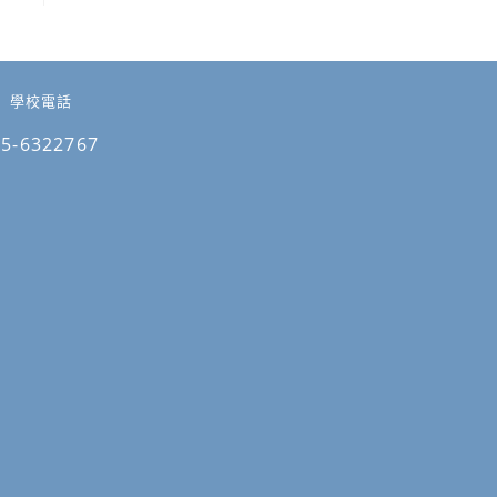
學校電話
05-6322767