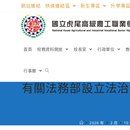
跳
網站連結
快速連結區
新生專區
升學專
轉
至
主
要
內
容
首頁
校務資料開放
校長室
行政單位
行事曆
有關法務部設立法治
>
2026 年
>
2 月
>
10