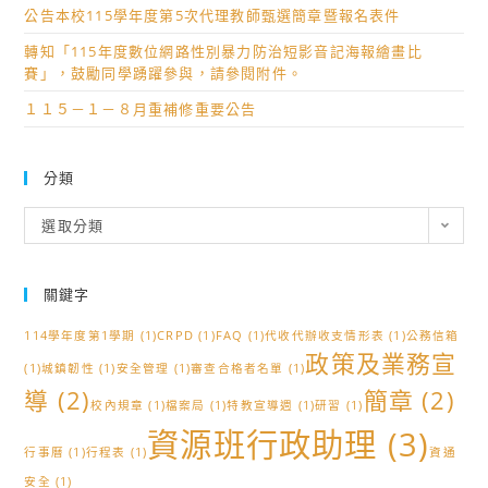
公告本校115學年度第5次代理教師甄選簡章暨報名表件
轉知「115年度數位網路性別暴力防治短影音記海報繪畫比
賽」，鼓勵同學踴躍參與，請參閱附件。
１１５－１－８月重補修重要公告
分類
分
選取分類
類
關鍵字
114學年度第1學期
(1)
CRPD
(1)
FAQ
(1)
代收代辦收支情形表
(1)
公務信箱
政策及業務宣
(1)
城鎮韌性
(1)
安全管理
(1)
審查合格者名單
(1)
導
(2)
簡章
(2)
校內規章
(1)
檔案局
(1)
特教宣導週
(1)
研習
(1)
資源班行政助理
(3)
行事曆
(1)
行程表
(1)
資通
安全
(1)