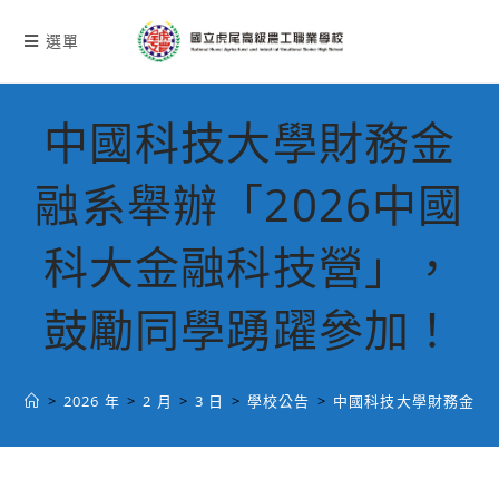
跳
轉
選單
至
主
要
中國科技大學財務金
內
容
融系舉辦「2026中國
科大金融科技營」，
鼓勵同學踴躍參加！
>
2026 年
>
2 月
>
3 日
>
學校公告
>
中國科技大學財務金融