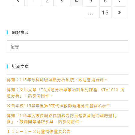
1
2
3
4
5
6
7
Go to the previous page
安
度
1
與
第
...
15
Go to
份，
個
2
請
資
學
惠
通
網站搜尋
期
予
識
暨
Search
公
教
暑
for:
告
育
假
並
訓
行
鼓
近期文章
練
事
勵
課
曆
轉知：115年分科測驗落點分析系統，歡迎善用資源。
所
程,
屬
轉知：文化大學「TA溝通分析專業培訓系列課程-《TA101》溝
請
通分析」，請參閱附件。
教
踴
師
公告本校115學年度第5次代理教師甄選簡章暨報名表件
躍
及
參
轉知「115年度數位網路性別暴力防治短影音記海報繪畫比
學
加
賽」，鼓勵同學踴躍參與，請參閱附件。
生
１１５－１－８月重補修重要公告
踴