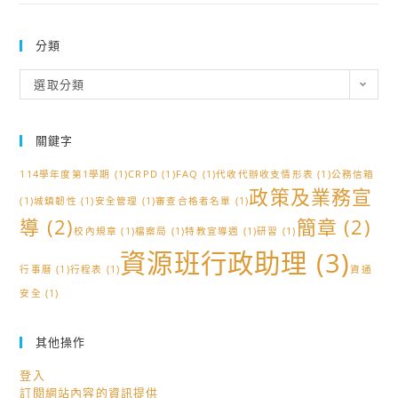
躍
報
分類
名，
分
選取分類
請
類
查
照
關鍵字
114學年度第1學期
(1)
CRPD
(1)
FAQ
(1)
代收代辦收支情形表
(1)
公務信箱
政策及業務宣
(1)
城鎮韌性
(1)
安全管理
(1)
審查合格者名單
(1)
導
(2)
簡章
(2)
校內規章
(1)
檔案局
(1)
特教宣導週
(1)
研習
(1)
資源班行政助理
(3)
行事曆
(1)
行程表
(1)
資通
安全
(1)
其他操作
登入
訂閱網站內容的資訊提供