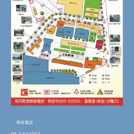
學校電話
05-6322767