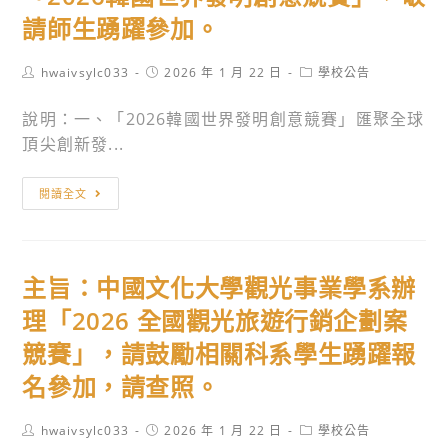
明
臺
請師生踴躍參加。
事
灣
項
鐵
Post
Post
Post
hwaivsylc033
2026 年 1 月 22 日
學校公告
辦
路
author:
published:
category:
理，
股
說明：一、「2026韓國世界發明創意競賽」匯聚全球
相
份
頂尖創新發...
關
有
資
限
主
閱讀全文
料
公
旨：
表
司
台
件
115
灣
主旨：中國文化大學觀光事業學系辦
請
年
發
於
從
明
理「2026 全國觀光旅遊行銷企劃案
115
業
商
競賽」，請鼓勵相關科系學生踴躍報
年
人
品
名參加，請查照。
2
員
促
月
甄
進
Post
Post
Post
hwaivsylc033
2026 年 1 月 22 日
學校公告
10
試」
協
author:
published:
category: