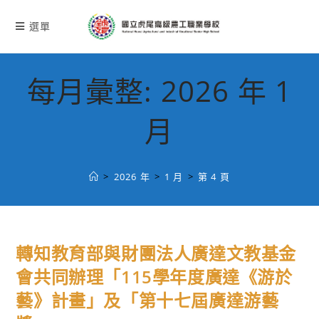
跳
轉
選單
至
主
要
每月彙整: 2026 年 1
內
容
月
>
2026 年
>
1 月
>
第 4 頁
轉知教育部與財團法人廣達文教基金
會共同辦理「115學年度廣達《游於
藝》計畫」及「第十七屆廣達游藝