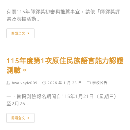
author:
published:
category:
文
有關115年師鐸獎初審與推薦事宜，請依「師鐸獎評
教
選及表揚活動...
基
金
「公
閱讀全文
會
告」
共
115
同
年
辦
115年度第1次原住民族語言能力認證
師
理
鐸
測驗。
「115
獎
學
初
Post
Post
Post
hwaivsylc009
2026 年 1 月 23 日
學校公告
年
author:
published:
category:
審
度
一、旨揭測驗報名期間自115年1月21日（星期三）
與
廣
至2月26...
推
達
薦
《游
115
事
閱讀全文
於
年
宜，
藝》