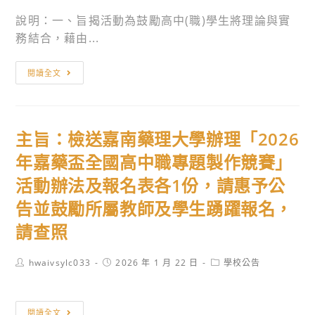
日
簡
會
說明：一、旨揭活動為鼓勵高中(職)學生將理論與實
前
章
辦
務結合，藉由...
送
暨
理
人
招
「2026
主
閱讀全文
事
考
韓
旨：
室
訊
國
中
彙
息，
世
國
辦。
請
界
主旨：檢送嘉南藥理大學辦理「2026
文
惠
發
化
年嘉藥盃全國高中職專題製作競賽」
予
明
大
活動辦法及報名表各1份，請惠予公
轉
創
學
知
意
告並鼓勵所屬教師及學生踴躍報名，
觀
符
競
光
請查照
合
賽」，
事
應
敬
業
Post
Post
Post
hwaivsylc033
2026 年 1 月 22 日
學校公告
author:
考
請
published:
category:
學
資
師
系
主
格
生
閱讀全文