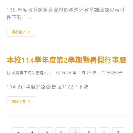
勵
假
author:
published:
category:
高
相
銷
115-年度教育體系資安與個資巡迴教育訓練課程表附
中
關
過
件下載 1...
職
科
申
專
系
請
中
閱讀全文
題
學
名
興
製
生
單
大
作
踴
學
競
本校114學年度第2學期暨暑假行事曆
躍
辦
賽」
報
理
活
Post
Post
Post
虎尾農工網站管理人員
2026 年 1 月 22 日
學校公告
名
115
author:
published:
category:
動
參
年
114-2行事曆網路公告版0122-1下載
辦
加，
度
法
請
教
本
及
閱讀全文
查
育
校
報
照。
體
114
名
系
學
表
資
年
各