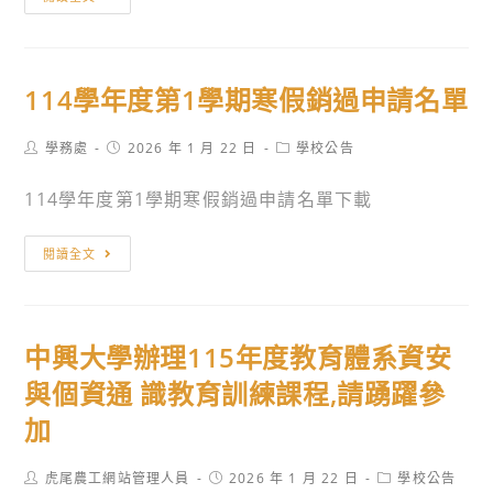
辦
旨：
之
踴
理
檢
學
躍
「2026
送
生
參
全
114學年度第1學期寒假銷過申請名單
嘉
及
加。
國
南
校
觀
Post
Post
Post
學務處
2026 年 1 月 22 日
學校公告
藥
友
光
author:
published:
category:
理
踴
旅
114學年度第1學期寒假銷過申請名單下載
大
躍
遊
學
報
行
114
閱讀全文
辦
名，
銷
學
理
請
企
年
「2026
查
劃
度
年
照。
中興大學辦理115年度教育體系資安
案
第
嘉
競
1
與個資通 識教育訓練課程,請踴躍參
藥
賽」，
學
加
盃
請
期
全
鼓
寒
Post
Post
Post
虎尾農工網站管理人員
2026 年 1 月 22 日
學校公告
國