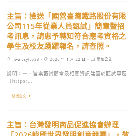
度
請
計
第
依
畫」
主旨：檢送「國營臺灣鐵路股份有限
1
「師
及
次
公司115年從業人員甄試」簡章暨招
鐸
「第
原
獎
考訊息，請惠予轉知符合應考資格之
十
住
評
七
學生及校友踴躍報名，請查照。
民
選
屆
族
及
廣
Post
Post
Post
hwaivsylc033
2026 年 1 月 22 日
學校公告
語
表
author:
published:
category:
達
言
揚
說明：一、旨案甄試簡章及相關資訊建置於甄試專區
游
能
活
（https:...
藝
力
動
獎」。
認
實
主
閱讀全文
證
施
旨：
測
要
檢
驗。
點」
送
主旨：台灣發明商品促進協會辦理
及
「國
說
營
「2026韓國世界發明創意競賽」，敬