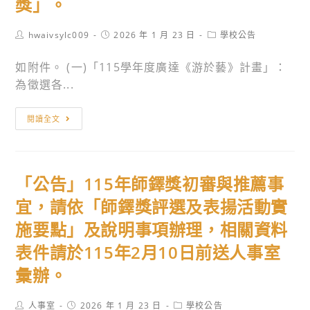
獎」。
Post
Post
Post
hwaivsylc009
2026 年 1 月 23 日
學校公告
author:
published:
category:
如附件。 (一)「115學年度廣達《游於藝》計畫」：
為徵選各...
轉
閱讀全文
知
教
育
「公告」115年師鐸獎初審與推薦事
部
與
宜，請依「師鐸獎評選及表揚活動實
財
施要點」及說明事項辦理，相關資料
團
表件請於115年2月10日前送人事室
法
人
彙辦。
廣
達
Post
Post
Post
人事室
2026 年 1 月 23 日
學校公告