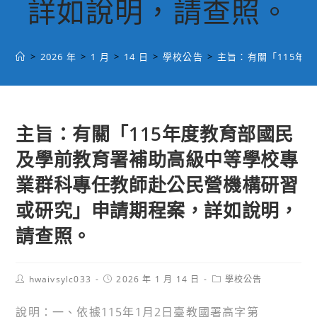
詳如說明，請查照。
>
2026 年
>
1 月
>
14 日
>
學校公告
>
主旨：有關「115年
主旨：有關「115年度教育部國民
及學前教育署補助高級中等學校專
業群科專任教師赴公民營機構研習
或研究」申請期程案，詳如說明，
請查照。
Post
Post
Post
hwaivsylc033
2026 年 1 月 14 日
學校公告
author:
published:
category:
說明：一、依據115年1月2日臺教國署高字第