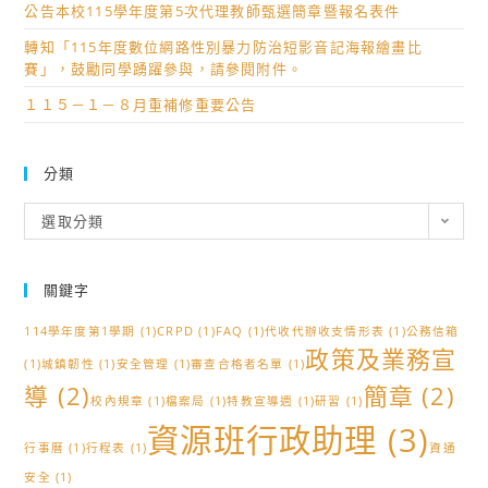
公告本校115學年度第5次代理教師甄選簡章暨報名表件
轉知「115年度數位網路性別暴力防治短影音記海報繪畫比
賽」，鼓勵同學踴躍參與，請參閱附件。
１１５－１－８月重補修重要公告
分類
分
選取分類
類
關鍵字
114學年度第1學期
(1)
CRPD
(1)
FAQ
(1)
代收代辦收支情形表
(1)
公務信箱
政策及業務宣
(1)
城鎮韌性
(1)
安全管理
(1)
審查合格者名單
(1)
導
(2)
簡章
(2)
校內規章
(1)
檔案局
(1)
特教宣導週
(1)
研習
(1)
資源班行政助理
(3)
行事曆
(1)
行程表
(1)
資通
安全
(1)