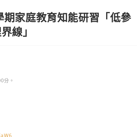
1學期家庭教育知能研習「低參
理界線」
」
00分。
KFaW6