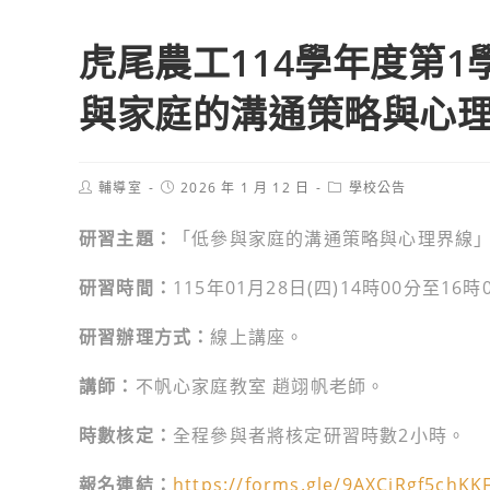
虎尾農工114學年度第
與家庭的溝通策略與心
Post
Post
Post
輔導室
2026 年 1 月 12 日
學校公告
author:
published:
category:
研習主題：
「低參與家庭的溝通策略與心理界線
研習時間：
115年01月28日(四)14時00分至16時
研習辦理方式：
線上講座。
講師：
不帆心家庭教室 趙翊帆老師。
時數核定：
全程參與者將核定研習時數2小時。
報名連結：
https://forms.gle/9AXCiRgf5chK