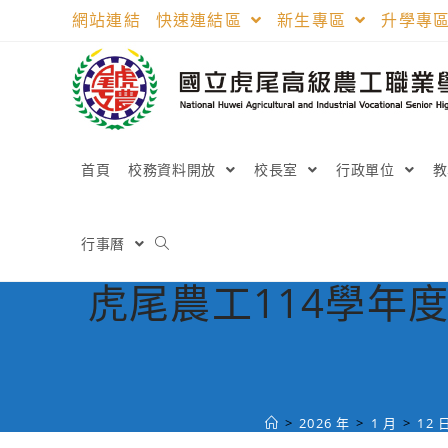
跳
網站連結
快速連結區
新生專區
升學專
轉
至
主
要
內
容
首頁
校務資料開放
校長室
行政單位
行事曆
虎尾農工114學年
>
2026 年
>
1 月
>
12 