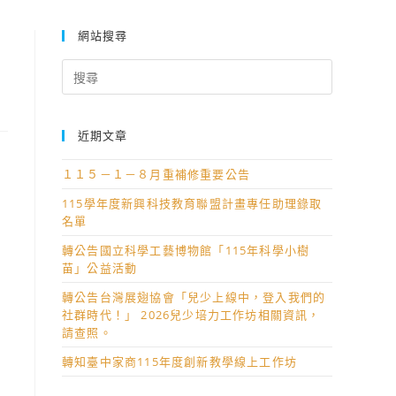
網站搜尋
Search
for:
近期文章
１１５－１－８月重補修重要公告
115學年度新興科技教育聯盟計畫專任助理錄取
名單
轉公告國立科學工藝博物館「115年科學小樹
苗」公益活動
轉公告台灣展翅協會「兒少上線中，登入我們的
社群時代！」 2026兒少培力工作坊相關資訊，
請查照。
轉知臺中家商115年度創新教學線上工作坊