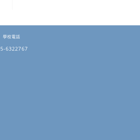
學校電話
05-6322767