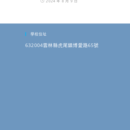
2024 年 8 月 9 日
學校住址
632004雲林縣虎尾鎮博愛路65號