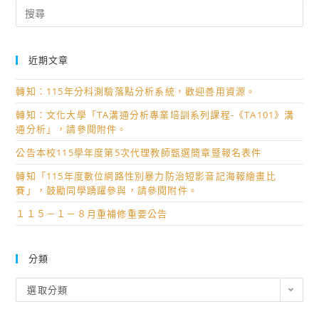
Search
for:
近期文章
轉知：115年分科測驗落點分析系統，歡迎善用資源。
轉知：文化大學「TA溝通分析專業培訓系列課程-《TA101》溝
通分析」，請參閱附件。
公告本校115學年度第5次代理教師甄選簡章暨報名表件
轉知「115年度數位網路性別暴力防治短影音記海報繪畫比
賽」，鼓勵同學踴躍參與，請參閱附件。
１１５－１－８月重補修重要公告
分類
分
選取分類
類