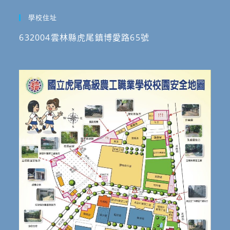
學校住址
632004雲林縣虎尾鎮博愛路65號