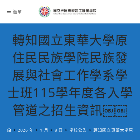
跳
轉
選單
至
主
要
轉知國立東華大學原
內
容
住民民族學院民族發
展與社會工作學系學
士班115學年度各入學
管道之招生資訊￼￼
>
2026 年
>
1 月
>
8 日
>
學校公告
>
轉知國立東華大學原住