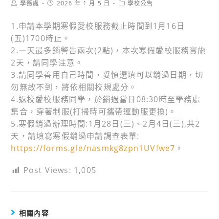
Post
Post
Post
學務處
2026 年 1 月 5 日
學校公告
author:
published:
category:
1.申請本學期寒假愛校服務截止時間到1月16日
(五)1700時止。
2.一天最多銷警告兩次(2點)，本次寒假愛校服務實施
2天，請同學注意。
3.請同學善用自己時間，妥慎選填可以銷過日期，切
勿無故不到，將依相關校規處分。
4.返校愛校服務同學，於銷過當日08:30時至學務處
集合，穿著制服(打掃時可攜帶運動服更換)。
5.寒假銷過辦理時間:1月28日(三)、2月4日(三),共2
天，請填寫寒假銷過申請調查表單:
https://forms.gle/nasmkg8zpn1UVfwe7
。
Post Views:
1,005
相關內容