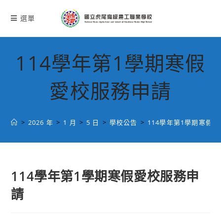
跳
轉
選單
至
主
要
114學年第1學期寒假
內
容
愛校服務申請
>
2026 年
>
1 月
>
5 日
>
學校公告
>
114學年第1學期寒假
114學年第1學期寒假愛校服務申
請