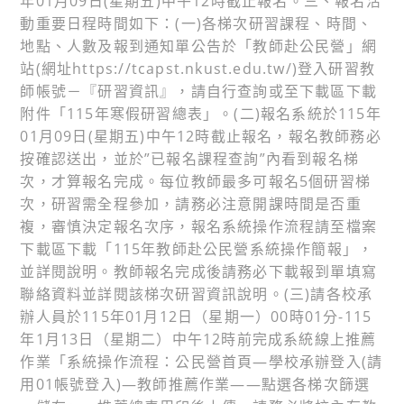
年01月09日(星期五)中午12時截止報名。三、報名活
動重要日程時間如下：(一)各梯次研習課程、時間、
地點、人數及報到通知單公告於「教師赴公民營」網
站(網址https://tcapst.nkust.edu.tw/)登入研習教
師帳號－『研習資訊』，請自行查詢或至下載區下載
附件「115年寒假研習總表」。(二)報名系統於115年
01月09日(星期五)中午12時截止報名，報名教師務必
按確認送出，並於”已報名課程查詢”內看到報名梯
次，才算報名完成。每位教師最多可報名5個研習梯
次，研習需全程參加，請務必注意開課時間是否重
複，審慎決定報名次序，報名系統操作流程請至檔案
下載區下載「115年教師赴公民營系統操作簡報」，
並詳閱說明。教師報名完成後請務必下載報到單填寫
聯絡資料並詳閱該梯次研習資訊說明。(三)請各校承
辦人員於115年01月12日（星期一）00時01分-115
年1月13日（星期二）中午12時前完成系統線上推薦
作業「系統操作流程：公民營首頁—學校承辦登入(請
用01帳號登入)—教師推薦作業——點選各梯次篩選