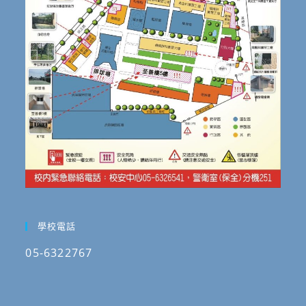
學校電話
05-6322767