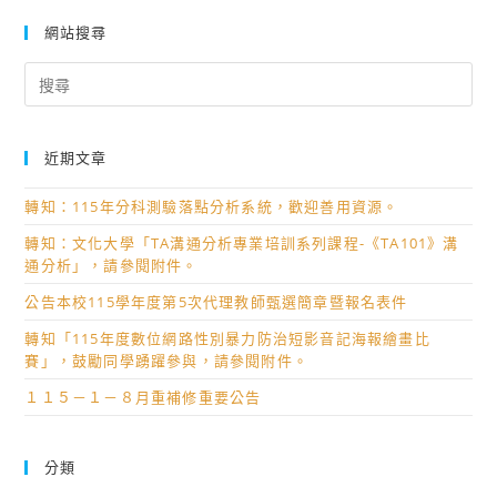
網站搜尋
Search
for:
近期文章
轉知：115年分科測驗落點分析系統，歡迎善用資源。
轉知：文化大學「TA溝通分析專業培訓系列課程-《TA101》溝
通分析」，請參閱附件。
公告本校115學年度第5次代理教師甄選簡章暨報名表件
轉知「115年度數位網路性別暴力防治短影音記海報繪畫比
賽」，鼓勵同學踴躍參與，請參閱附件。
１１５－１－８月重補修重要公告
分類