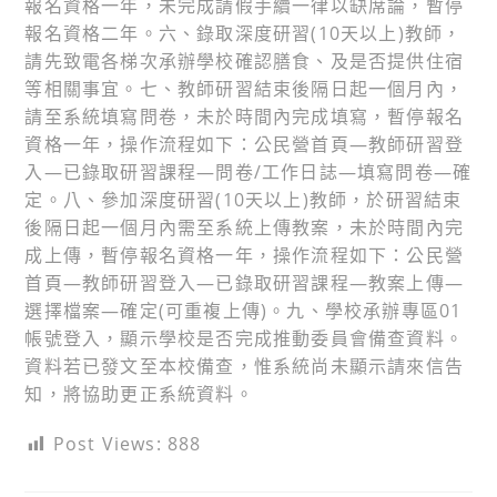
報名資格一年，未完成請假手續一律以缺席論，暫停
報名資格二年。六、錄取深度研習(10天以上)教師，
請先致電各梯次承辦學校確認膳食、及是否提供住宿
等相關事宜。七、教師研習結束後隔日起一個月內，
請至系統填寫問卷，未於時間內完成填寫，暫停報名
資格一年，操作流程如下：公民營首頁—教師研習登
入—已錄取研習課程—問卷/工作日誌—填寫問卷—確
定。八、參加深度研習(10天以上)教師，於研習結束
後隔日起一個月內需至系統上傳教案，未於時間內完
成上傳，暫停報名資格一年，操作流程如下：公民營
首頁—教師研習登入—已錄取研習課程—教案上傳—
選擇檔案—確定(可重複上傳)。九、學校承辦專區01
帳號登入，顯示學校是否完成推動委員會備查資料。
資料若已發文至本校備查，惟系統尚未顯示請來信告
知，將協助更正系統資料。
Post Views:
888