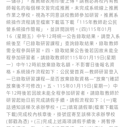
—儲存」，推薦總表用印後上傳。請務必將校內有教
師報名的每個梯次皆完成推薦，未完成系統線上推薦
作業之學校，視為不同意該校教師參加研習，推薦系
統操作流程請至檔案下載區下載「115年教師赴公民
營系統操作簡報」，並詳閱說明。(四)115年01月
16（星期五）中午12時統一公告錄取結果，請登入系
統後至「已錄取研習課程」查詢錄取結果，錄取教師
需全程參與研習。四、錄取結果公告後若因故未能全
程參加研習者，請錄取教師於115年01月19日(星期
一）中午12時前放棄錄取名額，不影響日後報名資
格。系統操作流程如下：公民營首頁—教師研習登入
—已錄取研習課程—是否放棄錄取資格—”放棄”(確認
放棄後不可修改)。五、115年01月19日(星期一）中
午12時後若因故未能全程參加研習者，請錄取教師於
研習起始日前完成請假手續，請假流程如下：(一)電
話通知該梯次承辦學校。(二)填寫請假單(檔案下載區
下載)完成校內核章後，掛號逕寄至該梯次承辦學校
(郵戳為憑)。(三)完成上述兩項請假手續後，將暫停