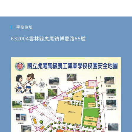
學校住址
632004雲林縣虎尾鎮博愛路65號