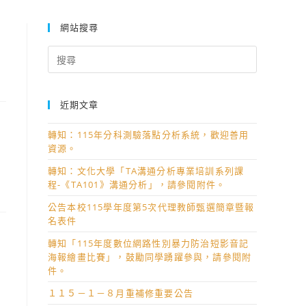
網站搜尋
Search
for:
近期文章
轉知：115年分科測驗落點分析系統，歡迎善用
資源。
轉知：文化大學「TA溝通分析專業培訓系列課
程-《TA101》溝通分析」，請參閱附件。
公告本校115學年度第5次代理教師甄選簡章暨報
名表件
轉知「115年度數位網路性別暴力防治短影音記
海報繪畫比賽」，鼓勵同學踴躍參與，請參閱附
件。
１１５－１－８月重補修重要公告