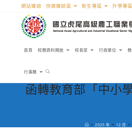
跳
網站連結
快速連結區
新生專區
升學專
轉
至
主
要
內
容
首頁
校務資料開放
校長室
行政單位
行事曆
函轉教育部「中小學
>
2025 年
>
12 月
>