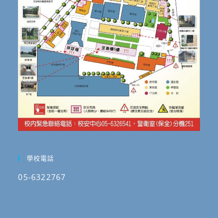
學校電話
05-6322767