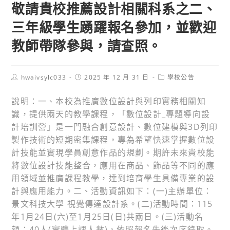
敬請貴校推薦設計相關科系之二、
三年級學生踴躍報名參加，並歡迎
教師帶隊參與，請查照。
Post
Post
Post
hwaivsylc033
2025 年 12 月 31 日
學校公告
author:
published:
category:
說明：一、本校為推廣數位設計與列印實務相關知
識，提供兩天的教學課程，「數位設計_專題導向設
計培訓營」是一門融合創意設計、數位建模與3D列印
製作技術的短期密集課程，專為希望快速掌握數位設
計技能並實現學員創意作品的規劃。期許未來貴校能
將數位設計技能整合，應用在商品、飾品等不同的應
用領域並推廣課程教學，達到培育學生具備專業的設
計與應用能力。二、活動資訊如下：(一)主辦單位：
景文科技大學 視覺傳達設計系。(二)活動時間：115
年1月24日(六)至1月25日(日)共兩日。(三)活動名
額：40人(實體上課人數)，依照報名先後次序錄取。