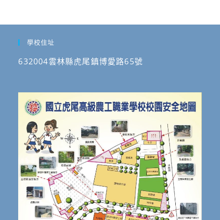
學校住址
632004雲林縣虎尾鎮博愛路65號