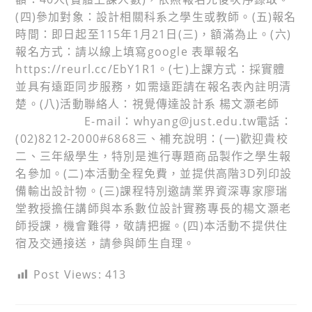
(四)參加對象：設計相關科系之學生或教師。(五)報名
時間：即日起至115年1月21日(三)，額滿為止。(六)
報名方式：請以線上填寫google 表單報名
https://reurl.cc/EbY1R1。(七)上課方式：採實體
並具有遠距同步服務，如需遠距請在報名表內註明清
楚。(八)活動聯絡人：視覺傳達設計系 楊文灝老師
E-mail：whyang@just.edu.tw電話：
(02)8212-2000#6868三、補充說明：(一)歡迎貴校
二、三年級學生，特別是進行專題商品製作之學生報
名參加。(二)本活動全程免費，並提供高階3D列印設
備輸出設計物。(三)課程特別邀請業界資深專家廖瑞
堂教授擔任講師與本系數位設計實務專長的楊文灝老
師授課，機會難得，敬請把握。(四)本活動不提供住
宿及交通接送，請參與師生自理。
Post Views:
413