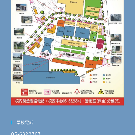
學校電話
05-6322767