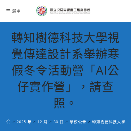
跳
轉
選單
至
主
要
轉知樹德科技大學視
內
容
覺傳達設計系舉辦寒
假冬令活動營「AI公
仔實作營」，請查
照。
>
2025 年
>
12 月
>
30 日
>
學校公告
>
轉知樹德科技大學視