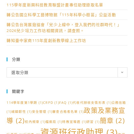
115學年度新興科技教育聯盟計畫專任助理錄取名單
轉公告國立科學工藝博物館「115年科學小樹苗」公益活動
轉公告台灣展翅協會「兒少上線中，登入我們的社群時代！」
2026兒少培力工作坊相關資訊，請查照。
轉知臺中家商115年度創新教學線上工作坊
分類
分
選取分類
類
關鍵字
114學年度第1學期
(1)
CRPD
(1)
FAQ
(1)
代收代辦收支情形表
(1)
公務信箱
政策及業務宣
(1)
城鎮韌性
(1)
安全管理
(1)
審查合格者名單
(1)
導
(2)
簡章
(2)
校內規章
(1)
檔案局
(1)
特教宣導週
(1)
研習
(1)
資源班行政助理
(3)