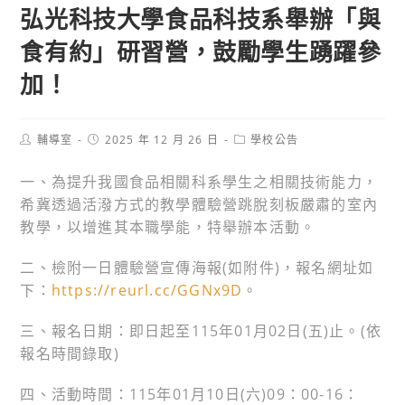
弘光科技大學食品科技系舉辦「與
食有約」研習營，鼓勵學生踴躍參
加！
Post
Post
Post
輔導室
2025 年 12 月 26 日
學校公告
author:
published:
category:
一、為提升我國食品相關科系學生之相關技術能力，
希冀透過活潑方式的教學體驗營跳脫刻板嚴肅的室內
教學，以增進其本職學能，特舉辦本活動。
二、檢附一日體驗營宣傳海報(如附件)，報名網址如
下：
https://reurl.cc/GGNx9D
。
三、報名日期：即日起至115年01月02日(五)止。(依
報名時間錄取)
四、活動時間：115年01月10日(六)09：00-16：