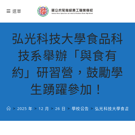
跳
轉
選單
至
主
要
弘光科技大學食品科
內
容
技系舉辦「與食有
約」研習營，鼓勵學
生踴躍參加！
>
2025 年
>
12 月
>
26 日
>
學校公告
>
弘光科技大學食品科