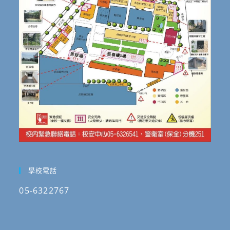
學校電話
05-6322767