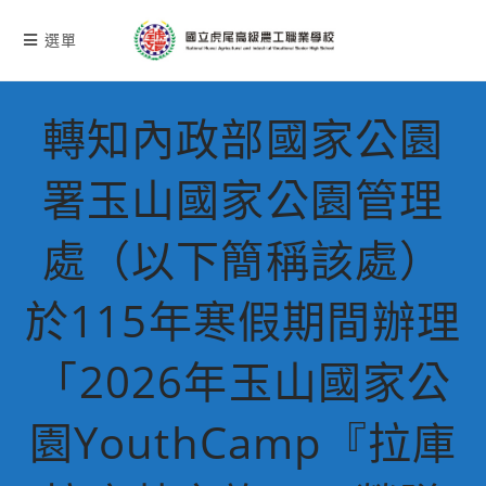
跳
轉
選單
至
主
要
轉知內政部國家公園
內
容
署玉山國家公園管理
處（以下簡稱該處）
於115年寒假期間辦理
「2026年玉山國家公
園YouthCamp『拉庫