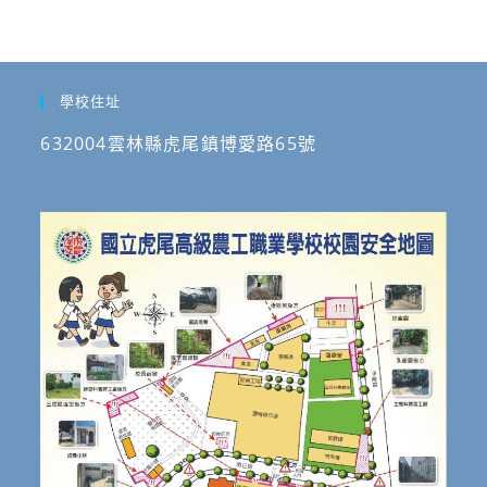
學校住址
632004雲林縣虎尾鎮博愛路65號