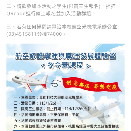
二、請欲參加本活動之學生(限高三生報名)，掃描
QRcode進行線上報名並加入活動群組。
三、若有任何疑問請電洽本校航空光機電系辦公室
(03)4515811分機74000。