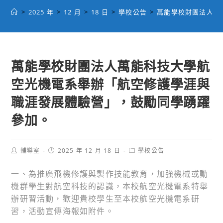
>
2025 年
>
12 月
>
18 日
>
學校公告
>
萬能學校財團法人萬
萬能學校財團法人萬能科技大學航
空光機電系舉辦「航空修護學涯與
職涯發展體驗營」，鼓勵同學踴躍
參加。
Post
Post
Post
輔導室
2025 年 12 月 18 日
學校公告
author:
published:
category:
一、為推廣飛機修護與製作技能教育，加強機械或動
機群學生對航空科技的認識，本校航空光機電系特舉
辦研習活動，歡迎貴校學生至本校航空光機電系研
習，活動宣傳海報如附件。