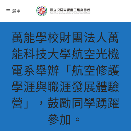
跳
轉
選單
至
主
要
萬能學校財團法人萬
內
容
能科技大學航空光機
電系舉辦「航空修護
學涯與職涯發展體驗
營」，鼓勵同學踴躍
參加。