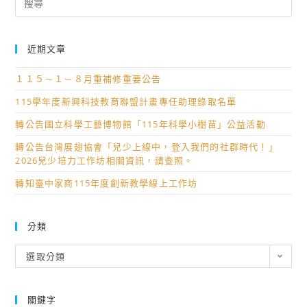
for:
近期文章
１１５－１－８月重補修重要公告
115學年度新興科技教育聯盟計畫專任助理錄取名單
轉公告國立科學工藝博物館「115年科學小樹苗」公益活動
轉公告台灣展翅協會「兒少上線中，登入我們的社群時代！」
2026兒少培力工作坊相關資訊，請查照。
轉知臺中家商115年度創新教學線上工作坊
分類
分
選取分類
類
關鍵字