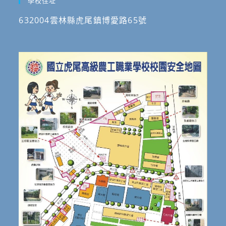
學校住址
632004雲林縣虎尾鎮博愛路65號