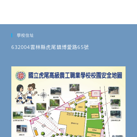
學校住址
632004雲林縣虎尾鎮博愛路65號