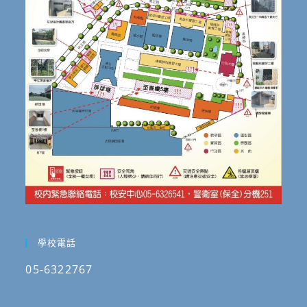
學校電話
05-6322767