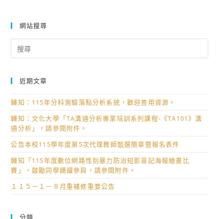
網站搜尋
Search
for:
近期文章
轉知：115年分科測驗落點分析系統，歡迎善用資源。
轉知：文化大學「TA溝通分析專業培訓系列課程-《TA101》溝
通分析」，請參閱附件。
公告本校115學年度第5次代理教師甄選簡章暨報名表件
轉知「115年度數位網路性別暴力防治短影音記海報繪畫比
賽」，鼓勵同學踴躍參與，請參閱附件。
１１５－１－８月重補修重要公告
分類