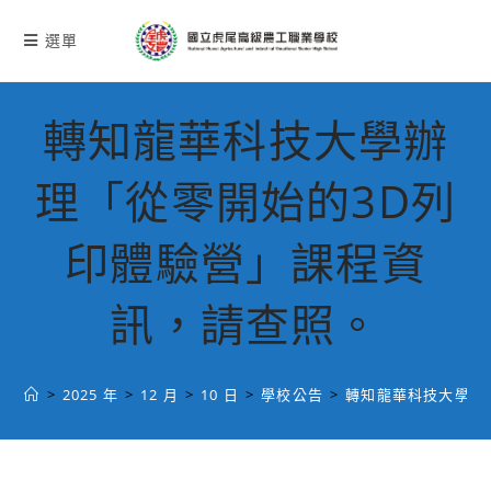
跳
轉
選單
至
主
要
轉知龍華科技大學辦
內
容
理「從零開始的3D列
印體驗營」課程資
訊，請查照。
>
2025 年
>
12 月
>
10 日
>
學校公告
>
轉知龍華科技大學辦