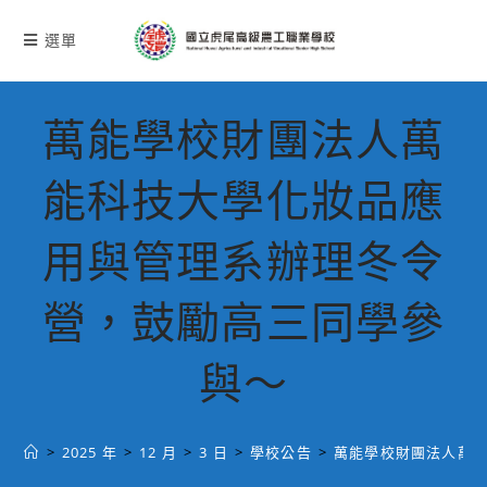
跳
轉
選單
至
主
要
萬能學校財團法人萬
內
容
能科技大學化妝品應
用與管理系辦理冬令
營，鼓勵高三同學參
與～
>
2025 年
>
12 月
>
3 日
>
學校公告
>
萬能學校財團法人萬