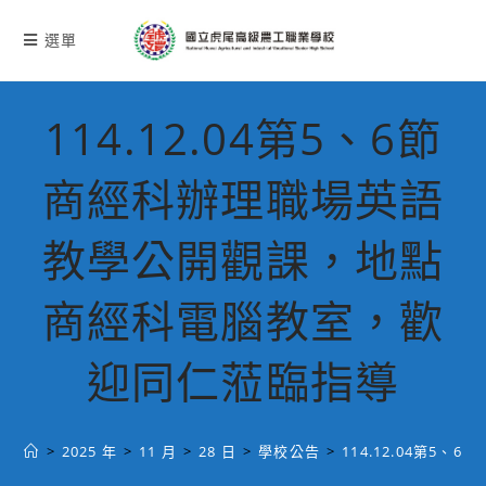
跳
轉
選單
至
主
要
114.12.04第5、6節
內
容
商經科辦理職場英語
教學公開觀課，地點
商經科電腦教室，歡
迎同仁蒞臨指導
>
2025 年
>
11 月
>
28 日
>
學校公告
>
114.12.04第