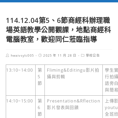
114.12.04第5、6節商經科辦理職
場英語教學公開觀課，地點商經科
電腦教室，歡迎同仁蒞臨指導
Post
Post
Post
hwaivsylc005
2025 年 11 月 28 日
學校公告
author:
published:
category:
13:10~14:00
第
Fliming&Editingu影片拍
學生
5
攝與剪輯
行拍
節
語旁
與簡
14:10~15:00
第
Presentation&Rflection
上傳
6
影片發表與回饋
yout
節
全班