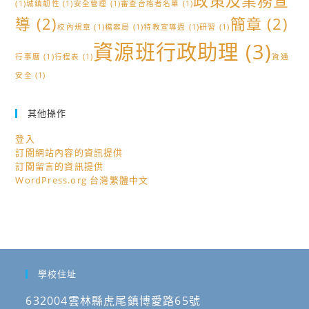
政策及業務宣
(1)
城鎮韌性
(1)
安全管理
(1)
審查合格者名單
(1)
導
(2)
簡章
(2)
校內規章
(1)
檔案局
(1)
特教宣導週
(1)
研習
(1)
資源班行政助理
(3)
行事曆
(1)
行程表
(1)
資通
安全
(1)
其他操作
登入
訂閱網站內容的資訊提供
訂閱留言的資訊提供
WordPress.org 台灣繁體中文
學校住址
632004雲林縣虎尾鎮博愛路65號