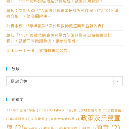
轉知：115年分科測驗落點分析系統，歡迎善用資源。
轉知：文化大學「TA溝通分析專業培訓系列課程-《TA101》溝
通分析」，請參閱附件。
公告本校115學年度第5次代理教師甄選簡章暨報名表件
轉知「115年度數位網路性別暴力防治短影音記海報繪畫比
賽」，鼓勵同學踴躍參與，請參閱附件。
１１５－１－８月重補修重要公告
分類
分
選取分類
類
關鍵字
114學年度第1學期
(1)
CRPD
(1)
FAQ
(1)
代收代辦收支情形表
(1)
公務信箱
政策及業務宣
(1)
城鎮韌性
(1)
安全管理
(1)
審查合格者名單
(1)
導
(2)
簡章
(2)
校內規章
(1)
檔案局
(1)
特教宣導週
(1)
研習
(1)