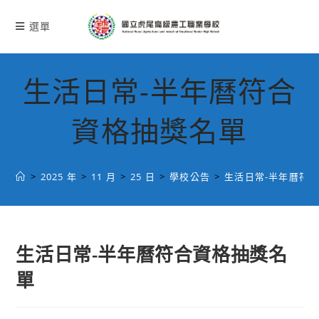
跳
轉
選單
至
主
要
生活日常-半年曆符合
內
容
資格抽獎名單
>
2025 年
>
11 月
>
25 日
>
學校公告
>
生活日常-半年曆符
生活日常-半年曆符合資格抽獎名
單