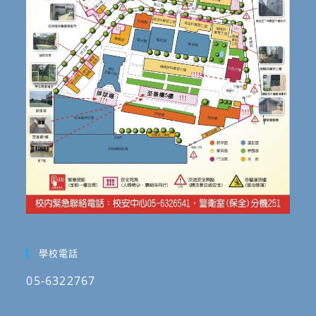
學校電話
05-6322767