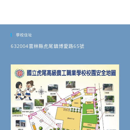
學校住址
632004雲林縣虎尾鎮博愛路65號