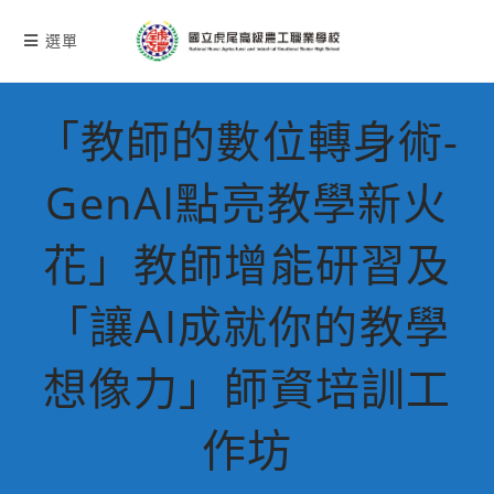
跳
轉
選單
至
主
要
「教師的數位轉身術-
內
容
GenAI點亮教學新火
花」教師增能研習及
「讓AI成就你的教學
想像力」師資培訓工
作坊