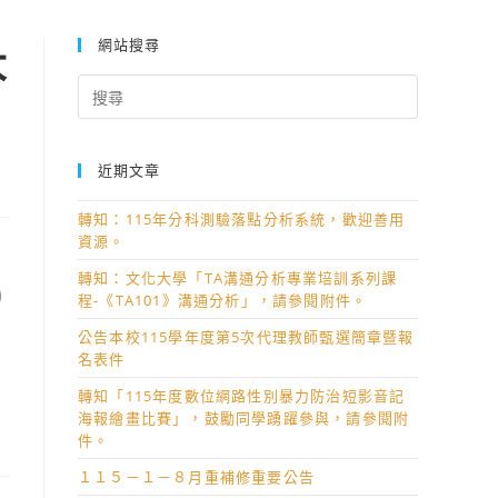
網站搜尋
大
Search
for:
近期文章
轉知：115年分科測驗落點分析系統，歡迎善用
資源。
轉知：文化大學「TA溝通分析專業培訓系列課
)
程-《TA101》溝通分析」，請參閱附件。
公告本校115學年度第5次代理教師甄選簡章暨報
名表件
轉知「115年度數位網路性別暴力防治短影音記
海報繪畫比賽」，鼓勵同學踴躍參與，請參閱附
件。
１１５－１－８月重補修重要公告