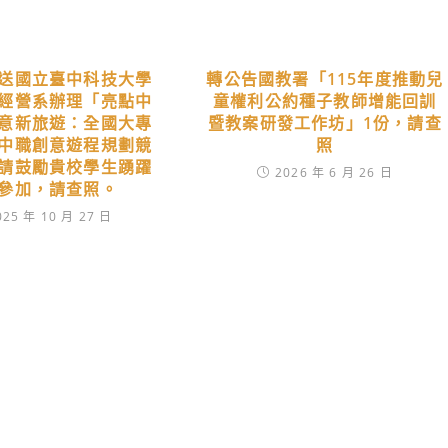
送國立臺中科技大學
轉公告國教署「115年度推動兒
經營系辦理「亮點中
童權利公約種子教師增能回訓
意新旅遊：全國大專
暨教案研發工作坊」1份，請查
中職創意遊程規劃競
照
請鼓勵貴校學生踴躍
2026 年 6 月 26 日
參加，請查照。
025 年 10 月 27 日