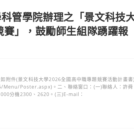
學科管學院辦理之「景文科技
題競賽」，鼓勵師生組隊踴躍報
附件(景文科技大學2026全國高中職專題競賽活動計畫書
m2026/Menu/Poster.aspx)。二、聯絡窗口：(一)聯絡人：許舜
0分機2300、2620。(三)E-mail：