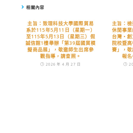
相關內容
主旨：致理科技大學國際貿易
主旨：檢
系於115年5月11日（星期一）
休閒事業
至115年5月13日（星期三）假
台灣‧創
誠信館1樓舉辦「第39屆國貿模
院校暨高
擬商品展」，敬邀師生出席參
賽」，敬
觀指導，請查照。
報名
2026 年 4 月 27 日
2