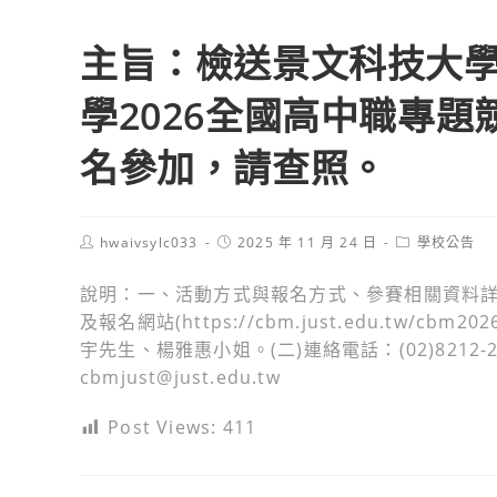
主旨：檢送景文科技大
學2026全國高中職專
名參加，請查照。
Post
Post
Post
hwaivsylc033
2025 年 11 月 24 日
學校公告
author:
published:
category:
說明：一、活動方式與報名方式、參賽相關資料詳如
及報名網站(https://cbm.just.edu.tw/cb
宇先生、楊雅惠小姐。(二)連絡電話：(02)8212-200
cbmjust@just.edu.tw
Post Views:
411