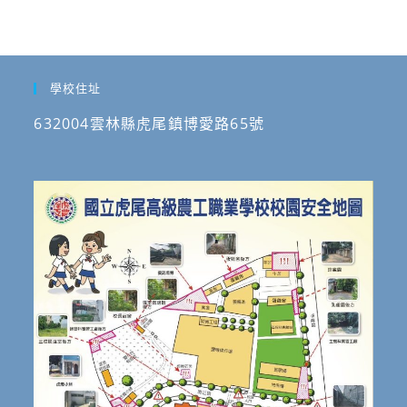
學校住址
632004雲林縣虎尾鎮博愛路65號