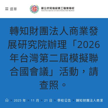
跳
轉
選單
至
主
要
轉知財團法人商業發
內
容
展研究院辦理「2026
年台灣第二屆模擬聯
合國會議」活動，請
查照。
>
2025 年
>
11 月
>
21 日
>
學校公告
>
轉知財團法人商業發