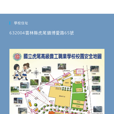
學校住址
632004雲林縣虎尾鎮博愛路65號