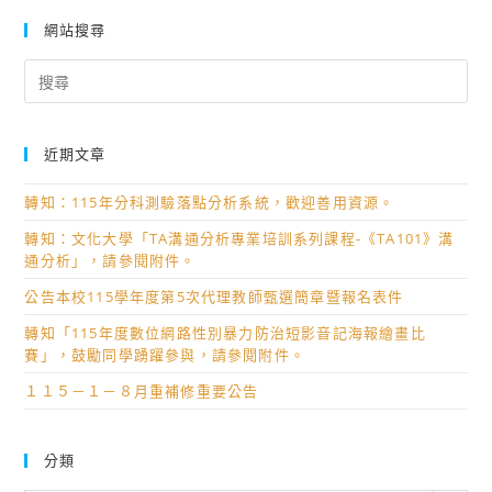
網站搜尋
Search
for:
近期文章
轉知：115年分科測驗落點分析系統，歡迎善用資源。
轉知：文化大學「TA溝通分析專業培訓系列課程-《TA101》溝
通分析」，請參閱附件。
公告本校115學年度第5次代理教師甄選簡章暨報名表件
轉知「115年度數位網路性別暴力防治短影音記海報繪畫比
賽」，鼓勵同學踴躍參與，請參閱附件。
１１５－１－８月重補修重要公告
分類