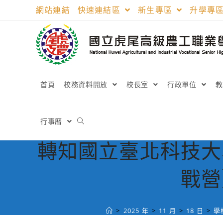
跳
網站連結
快速連結區
新生專區
升學專
轉
至
主
要
內
容
首頁
校務資料開放
校長室
行政單位
行事曆
轉知國立臺北科技大
戰營
>
2025 年
>
11 月
>
18 日
>
學