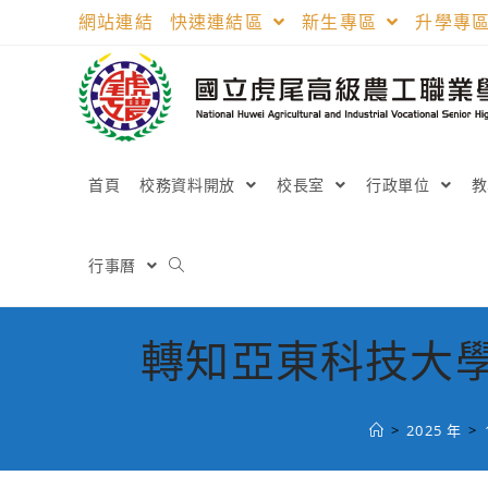
跳
網站連結
快速連結區
新生專區
升學專
轉
至
主
要
內
容
首頁
校務資料開放
校長室
行政單位
行事曆
轉知亞東科技大學
>
2025 年
>