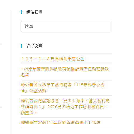
網站搜尋
Search
for:
近期文章
１１５－１－８月重補修重要公告
115學年度新興科技教育聯盟計畫專任助理錄取
名單
轉公告國立科學工藝博物館「115年科學小樹
苗」公益活動
轉公告台灣展翅協會「兒少上線中，登入我們的
社群時代！」 2026兒少培力工作坊相關資訊，
請查照。
轉知臺中家商115年度創新教學線上工作坊