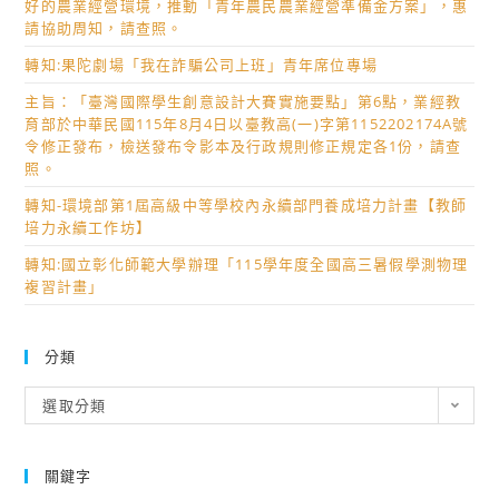
好的農業經營環境，推動「青年農民農業經營準備金方案」，惠
請協助周知，請查照。
轉知:果陀劇場「我在詐騙公司上班」青年席位專場
主旨：「臺灣國際學生創意設計大賽實施要點」第6點，業經教
育部於中華民國115年8月4日以臺教高(一)字第1152202174A號
令修正發布，檢送發布令影本及行政規則修正規定各1份，請查
照。
轉知-環境部第1屆高級中等學校內永續部門養成培力計畫【教師
培力永續工作坊】
轉知:國立彰化師範大學辦理「115學年度全國高三暑假學測物理
複習計畫」
分類
分
選取分類
類
關鍵字