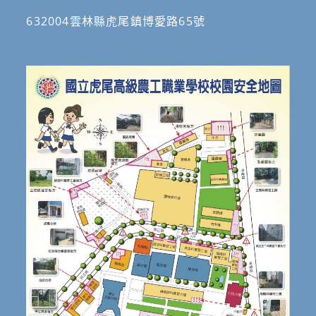
632004雲林縣虎尾鎮博愛路65號