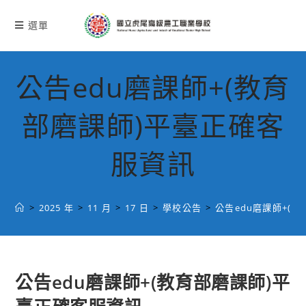
跳
轉
選單
至
主
要
公告edu磨課師+(教育
內
容
部磨課師)平臺正確客
服資訊
>
2025 年
>
11 月
>
17 日
>
學校公告
>
公告edu磨課師+(
公告edu磨課師+(教育部磨課師)平