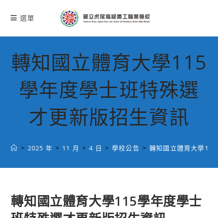
跳
轉
選單
至
主
要
轉知國立體育大學115
內
容
學年度學士班特殊選
才更新版招生資訊
>
2025 年
>
11 月
>
4 日
>
學校公告
>
轉知國立體育大學11
轉知國立體育大學115學年度學士