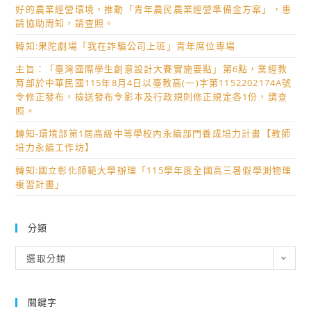
好的農業經營環境，推動「青年農民農業經營準備金方案」，惠
請協助周知，請查照。
轉知:果陀劇場「我在詐騙公司上班」青年席位專場
主旨：「臺灣國際學生創意設計大賽實施要點」第6點，業經教
育部於中華民國115年8月4日以臺教高(一)字第1152202174A號
令修正發布，檢送發布令影本及行政規則修正規定各1份，請查
照。
轉知-環境部第1屆高級中等學校內永續部門養成培力計畫【教師
培力永續工作坊】
轉知:國立彰化師範大學辦理「115學年度全國高三暑假學測物理
複習計畫」
分類
分
選取分類
類
關鍵字