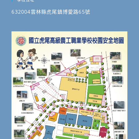
632004雲林縣虎尾鎮博愛路65號