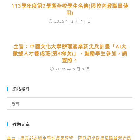
113學年度第2學期全校學生名條(限校內教職員使
用)
2025 年 2 月 11 日
主旨：中國文化大學辦理產業新尖兵計畫「AI大
數據人才養成班(第8梯次)」，鼓勵學生參加，請
查照。
2026 年 6 月 8 日
網站搜尋
Search
for:
近期文章
主旨：農業部為穩定新進農民經營、降低初期從農風險並營造良