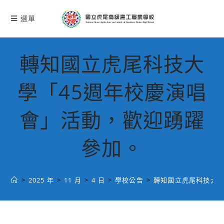
跳
轉
選單
至
主
要
轉知國立虎尾科技大
內
容
學「45週年校慶演唱
會」活動，歡迎踴躍
參加。
>
2025 年
>
11 月
>
4 日
>
學校公告
>
轉知國立虎尾科技大學