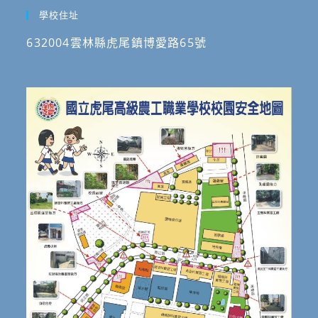
學校住址
632004雲林縣虎尾鎮博愛路65號