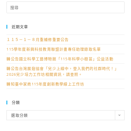
Search
for:
近期文章
１１５－１－８月重補修重要公告
115學年度新興科技教育聯盟計畫專任助理錄取名單
轉公告國立科學工藝博物館「115年科學小樹苗」公益活動
轉公告台灣展翅協會「兒少上線中，登入我們的社群時代！」
2026兒少培力工作坊相關資訊，請查照。
轉知臺中家商115年度創新教學線上工作坊
分類
分
選取分類
類