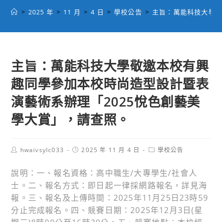
>
2025 年
>
11 月
>
4 日
>
學校公告
>
主旨：萬能科技大學敬
主旨：萬能科技大學敬邀本校有興
趣同學參加本校時尚造型設計暨表
演藝術系辦理「2025悅色創藝美
學大賞」，請查照。
Post
Post
Post
hwaivsylc033
2025 年 11 月 4 日
學校公告
author:
published:
category:
說明：一、報名資格：高中職生/大專學生/社會人
士。二、報名方式：即日起一律採網路報名，詳見海
報。三、報名及上傳時間：2025年11月25日23時59
分止完成報名。四、競賽日期：2025年12月3日(星