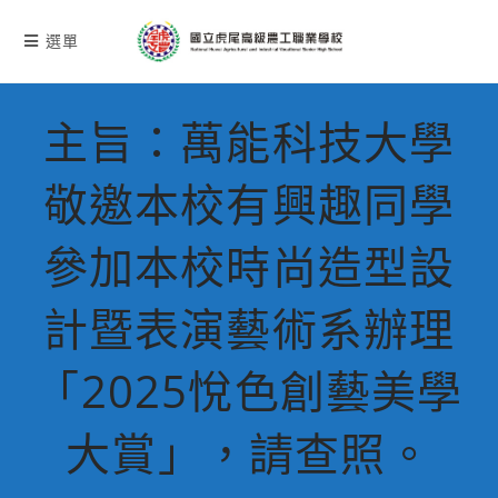
跳
轉
選單
至
主
要
主旨：萬能科技大學
內
容
敬邀本校有興趣同學
參加本校時尚造型設
計暨表演藝術系辦理
「2025悅色創藝美學
大賞」，請查照。