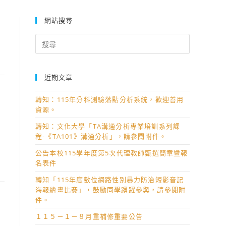
網站搜尋
Search
for:
近期文章
轉知：115年分科測驗落點分析系統，歡迎善用
資源。
轉知：文化大學「TA溝通分析專業培訓系列課
程-《TA101》溝通分析」，請參閱附件。
公告本校115學年度第5次代理教師甄選簡章暨報
名表件
轉知「115年度數位網路性別暴力防治短影音記
海報繪畫比賽」，鼓勵同學踴躍參與，請參閱附
件。
１１５－１－８月重補修重要公告