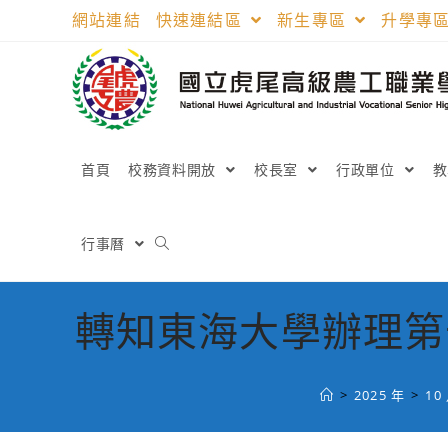
跳
網站連結
快速連結區
新生專區
升學專
轉
至
主
要
內
容
首頁
校務資料開放
校長室
行政單位
行事曆
轉知東海大學辦理第
>
2025 年
>
10