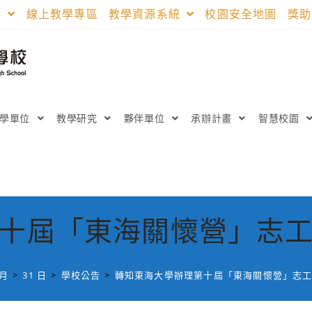
區
線上教學專區
教學資源系統
校園安全地圖
獎
教學單位
教學研究
夥伴單位
承辦計畫
智慧校園
十屆「東海關懷營」志
 月
>
31 日
>
學校公告
>
轉知東海大學辦理第十屆「東海關懷營」志