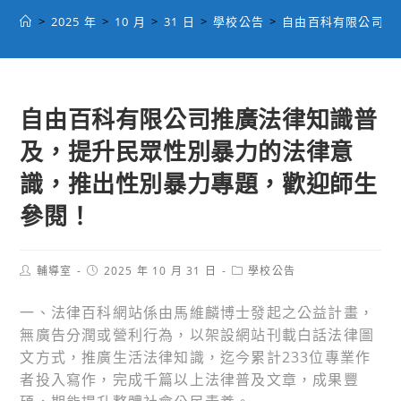
>
2025 年
>
10 月
>
31 日
>
學校公告
>
自由百科有限公司推
自由百科有限公司推廣法律知識普
及，提升民眾性別暴力的法律意
識，推出性別暴力專題，歡迎師生
參閱！
Post
Post
Post
輔導室
2025 年 10 月 31 日
學校公告
author:
published:
category:
一、法律百科網站係由馬維麟博士發起之公益計畫，
無廣告分潤或營利行為，以架設網站刊載白話法律圖
文方式，推廣生活法律知識，迄今累計233位專業作
者投入寫作，完成千篇以上法律普及文章，成果豐