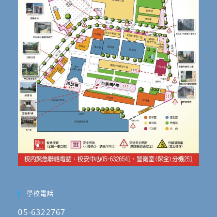
學校電話
05-6322767