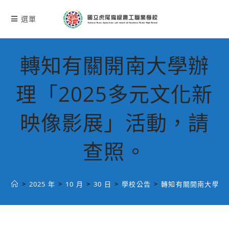
跳
轉
選單
至
主
要
轉知有關開南大學辦
內
容
理「2025多元文化新
映像影展」活動，請
查照。
>
2025 年
>
10 月
>
30 日
>
學校公告
>
轉知有關開南大學辦