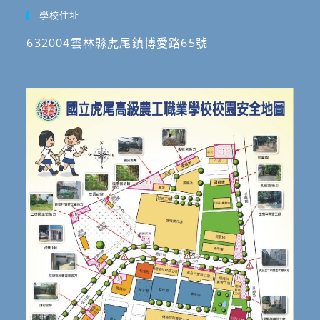
學校住址
632004雲林縣虎尾鎮博愛路65號