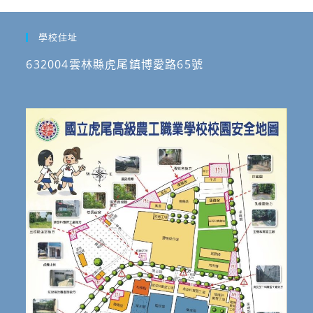
學校住址
632004雲林縣虎尾鎮博愛路65號