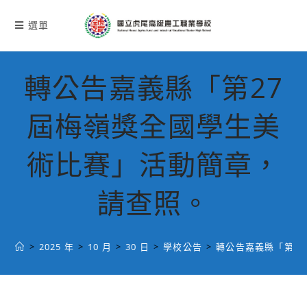
跳
轉
選單
至
主
要
轉公告嘉義縣「第27
內
容
屆梅嶺獎全國學生美
術比賽」活動簡章，
請查照。
>
2025 年
>
10 月
>
30 日
>
學校公告
>
轉公告嘉義縣「第2