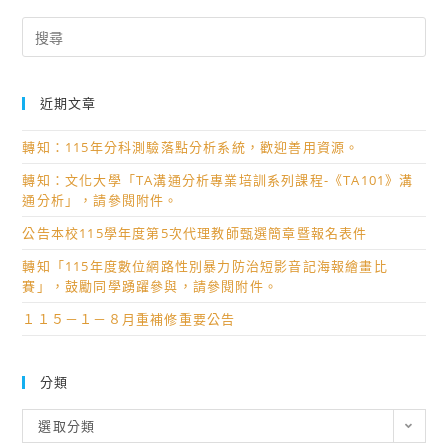
Search
for:
近期文章
轉知：115年分科測驗落點分析系統，歡迎善用資源。
轉知：文化大學「TA溝通分析專業培訓系列課程-《TA101》溝
通分析」，請參閱附件。
公告本校115學年度第5次代理教師甄選簡章暨報名表件
轉知「115年度數位網路性別暴力防治短影音記海報繪畫比
賽」，鼓勵同學踴躍參與，請參閱附件。
１１５－１－８月重補修重要公告
分類
分
選取分類
類