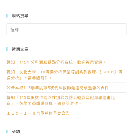
網站搜尋
Search
for:
近期文章
轉知：115年分科測驗落點分析系統，歡迎善用資源。
轉知：文化大學「TA溝通分析專業培訓系列課程-《TA101》溝
通分析」，請參閱附件。
公告本校115學年度第5次代理教師甄選簡章暨報名表件
轉知「115年度數位網路性別暴力防治短影音記海報繪畫比
賽」，鼓勵同學踴躍參與，請參閱附件。
１１５－１－８月重補修重要公告
分類