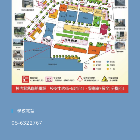
學校電話
05-6322767