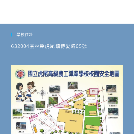
學校住址
632004雲林縣虎尾鎮博愛路65號