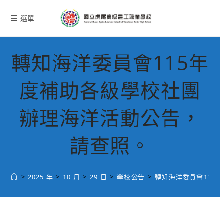
跳
轉
選單
至
主
要
轉知海洋委員會115年
內
容
度補助各級學校社團
辦理海洋活動公告，
請查照。
>
2025 年
>
10 月
>
29 日
>
學校公告
>
轉知海洋委員會11