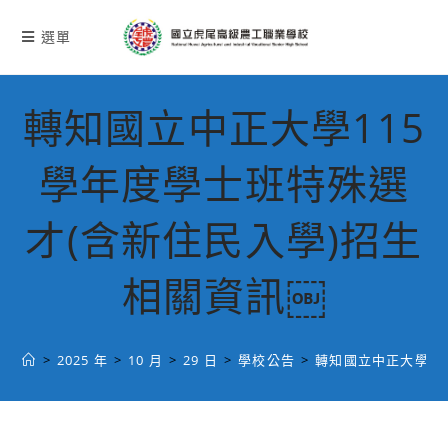
跳
轉
選單
至
主
要
轉知國立中正大學115
內
容
學年度學士班特殊選
才(含新住民入學)招生
相關資訊￼
>
2025 年
>
10 月
>
29 日
>
學校公告
>
轉知國立中正大學11