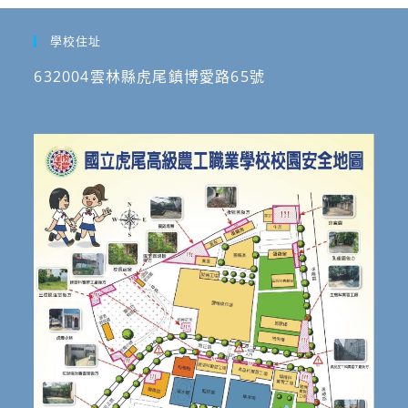
學校住址
632004雲林縣虎尾鎮博愛路65號