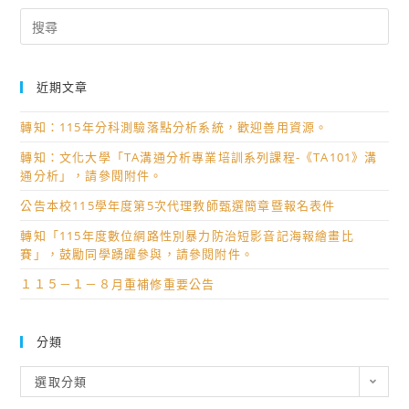
Search
for:
近期文章
轉知：115年分科測驗落點分析系統，歡迎善用資源。
轉知：文化大學「TA溝通分析專業培訓系列課程-《TA101》溝
通分析」，請參閱附件。
公告本校115學年度第5次代理教師甄選簡章暨報名表件
轉知「115年度數位網路性別暴力防治短影音記海報繪畫比
賽」，鼓勵同學踴躍參與，請參閱附件。
１１５－１－８月重補修重要公告
分類
分
選取分類
類