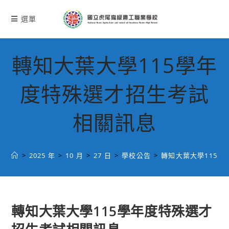
跳
轉
選單
至
主
要
轉知大葉大學115學年
內
容
度特殊選才招生考試
相關訊息
>
2025 年
>
10 月
>
27 日
>
學校公告
>
轉知大葉大學115
轉知大葉大學115學年度特殊選才