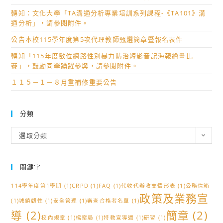
轉知：文化大學「TA溝通分析專業培訓系列課程-《TA101》溝
通分析」，請參閱附件。
公告本校115學年度第5次代理教師甄選簡章暨報名表件
轉知「115年度數位網路性別暴力防治短影音記海報繪畫比
賽」，鼓勵同學踴躍參與，請參閱附件。
１１５－１－８月重補修重要公告
分類
分
選取分類
類
關鍵字
114學年度第1學期
(1)
CRPD
(1)
FAQ
(1)
代收代辦收支情形表
(1)
公務信箱
政策及業務宣
(1)
城鎮韌性
(1)
安全管理
(1)
審查合格者名單
(1)
導
(2)
簡章
(2)
校內規章
(1)
檔案局
(1)
特教宣導週
(1)
研習
(1)